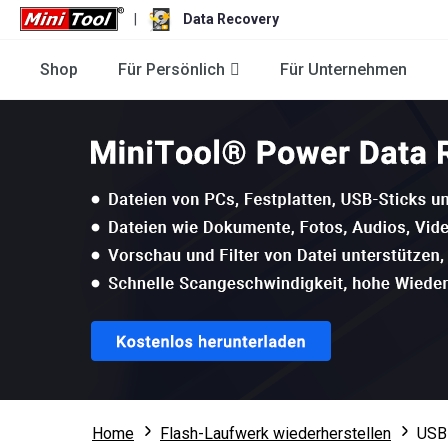
|
Data Recovery
Shop
Für Persönlich
Für Unternehmen
Home
Flash-Laufwerk wiederherstellen
USB-