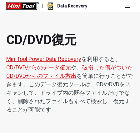
|
Data Recovery
ストア
個人ユーザー向け
CD/DVD復元
ビジネスユーザー向け
Data Recovery Free
MiniTool Power Data Recovery
を利用すると、
機能
Data Recovery Pro
CD/DVDからのデータ復元
や、
破損した傷がついた
CD/DVDからのファイル救出
を簡単に行うことがで
リソース
Data Recovery Bootable
更新履歴
きます。このデータ復元ツールは、CDやDVDをス
無料版
ダウンロード
キャンして、ドライブ内の既存ファイルだけでな
バージョン比較
ユーザーマニュアル
く、削除されたファイルもすべて検索し、復元す
トライアル版
ダウンロード
Windowsデータ復元
ることが可能です。
ハードドライブ復元
USBメモリ復元