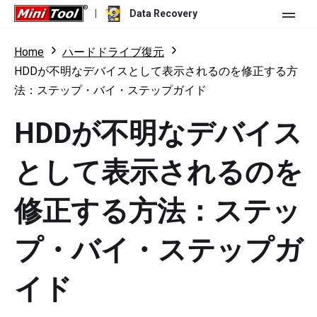
|
Data Recovery
ストア
Home
ハードドライブ復元
HDDが不明なデバイスとして表示されるのを修正する方
個人ユーザー向け
法：ステップ・バイ・ステップガイド
ビジネスユーザー向け
Data Recovery Free
HDDが不明なデバイス
機能
Data Recovery Pro
として表示されるのを
リソース
Data Recovery Bootable
更新履歴
修正する方法：ステッ
無料版
ダウンロード
バージョン比較
ユーザーマニュアル
トライアル版
ダウンロード
プ・バイ・ステップガ
Windowsデータ復元
ハードドライブ復元
イド
USBメモリ復元