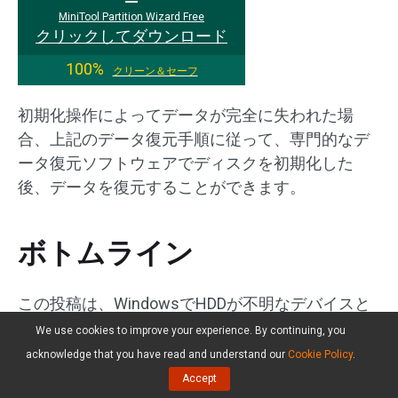
MiniTool Partition Wizard Free
クリックしてダウンロード
100%
クリーン＆セーフ
初期化操作によってデータが完全に失われた場
合、上記のデータ復元手順に従って、専門的なデ
ータ復元ソフトウェアでディスクを初期化した
後、データを復元することができます。
ボトムライン
この投稿は、WindowsでHDDが不明なデバイスと
して表示されたエラーを解決するために、詳細な
We use cookies to improve your experience. By continuing, you
手順で4つの解決策を提供します。エラーの修復中
acknowledge that you have read and understand our
Cookie Policy
.
に予期せずデータを紛失した場合、データ復元ソ
Accept