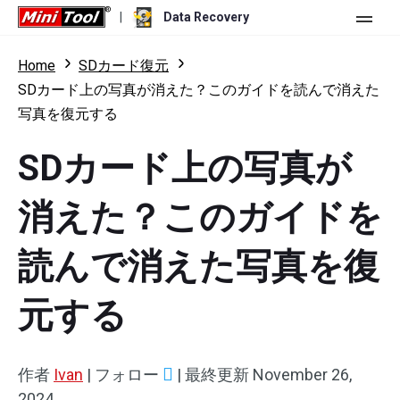
|
Data Recovery
ストア
Home
SDカード復元
SDカード上の写真が消えた？このガイドを読んで消えた
個人ユーザー向け
写真を復元する
ビジネスユーザー向け
Data Recovery Free
SDカード上の写真が
機能
Data Recovery Pro
消えた？このガイドを
リソース
Data Recovery Bootable
更新履歴
読んで消えた写真を復
無料版
ダウンロード
バージョン比較
ユーザーマニュアル
トライアル版
ダウンロード
元する
Windowsデータ復元
ハードドライブ復元
作者
Ivan
|
フォロー
|
最終更新
November 26,
USBメモリ復元
2024