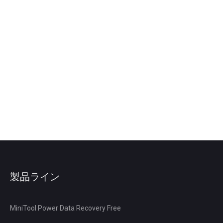
製品ライン
MiniTool Power Data Recovery Free