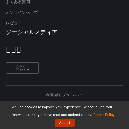
よくある質問
オンラインヘルプ
レビュー
ソーシャルメディア
言語
利用規約
|
プライバシー
North America, Canada, Unit 170 - 422, Richards Street, Vancouver, British
We use cookies to improve your experience. By continuing, you
Columbia, V6B 2Z4
Asia, Hong Kong, Suite 820,8/F., Ocean Centre, Harbour City, 5 Canton Road,
acknowledge that you have read and understand our
Cookie Policy
.
Tsim Sha Tsui, Kowloon
Accept
Copyright ©
2026
MiniTool® Software Limited 全著作権所有