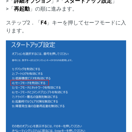
>「
詳細オプション
」>「
スタートアップ設定
」
>「
再起動
」の順に進みます。
ステップ2．「
F4
」キーを押してセーフモードに入
ります。