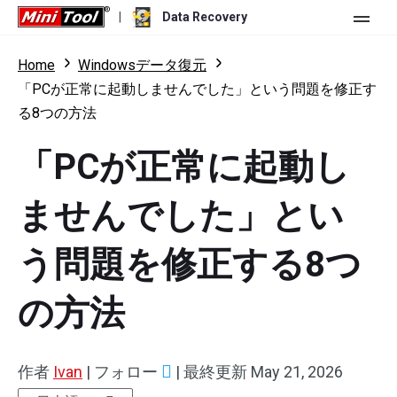
|
Data Recovery
ストア
Home
Windowsデータ復元
「PCが正常に起動しませんでした」という問題を修正す
個人ユーザー向け
る8つの方法
ビジネスユーザー向け
Data Recovery Free
「PCが正常に起動し
機能
Data Recovery Pro
ませんでした」とい
リソース
Data Recovery Bootable
更新履歴
う問題を修正する8つ
無料版
ダウンロード
バージョン比較
ユーザーマニュアル
トライアル版
ダウンロード
の方法
Windowsデータ復元
ハードドライブ復元
作者
Ivan
|
フォロー
|
最終更新
May 21, 2026
USBメモリ復元