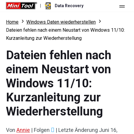
|
Data Recovery
Shop
Home
Windows Daten wiederherstellen
Dateien fehlen nach einem Neustart von Windows 11/10:
Für Persönlich
Kurzanleitung zur Wiederherstellung
Für Unternehmen
Data Recovery Free
Dateien fehlen nach
Funktionen
Data Recovery Pro
einem Neustart von
Ressource
Data Recovery Bootable
Was ist neu
Windows 11/10:
Free Edition:
Herunterladen
Vergleich
Benutzerhandbuch
Kurzanleitung zur
Trial Edition:
Herunterladen
Datenwiederherstellung für Windows
Wiederherstellung
Wiederherstellung für Festplatten
Von
Annie
|
Folgen
|
Letzte Änderung
Juni 16,
Wiederherstellung für Flash-Laufwerke