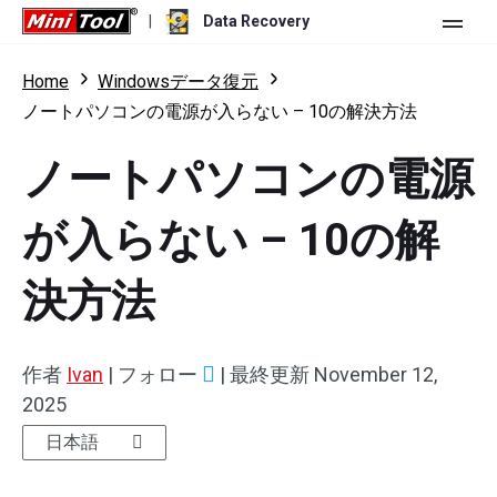
|
Data Recovery
ストア
Home
Windowsデータ復元
ノートパソコンの電源が入らない – 10の解決方法
個人ユーザー向け
ノートパソコンの電源
ビジネスユーザー向け
Data Recovery Free
が入らない – 10の解
機能
Data Recovery Pro
リソース
Data Recovery Bootable
更新履歴
決方法
無料版
ダウンロード
バージョン比較
ユーザーマニュアル
トライアル版
ダウンロード
作者
Ivan
|
フォロー
|
最終更新
November 12,
Windowsデータ復元
2025
ハードドライブ復元
日本語
USBメモリ復元