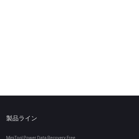
製品ライン
MiniTool Power Data Recovery Free