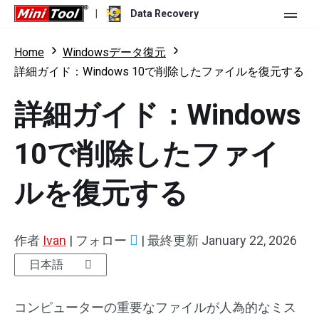
|
Data Recovery
ストア
Home
Windowsデータ復元
詳細ガイド：Windows 10で削除したファイルを復元する
個人ユーザー向け
詳細ガイド：Windows
ビジネスユーザー向け
Data Recovery Free
10で削除したファイ
機能
Data Recovery Pro
リソース
Data Recovery Bootable
更新履歴
ルを復元する
無料版
ダウンロード
バージョン比較
ユーザーマニュアル
トライアル版
ダウンロード
作者
Ivan
|
フォロー
|
最終更新
January 22, 2026
Windowsデータ復元
日本語
ハードドライブ復元
コンピューターの重要なファイルが人為的なミス
USBメモリ復元