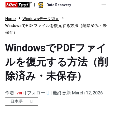
|
Data Recovery
ストア
Home
Windowsデータ復元
WindowsでPDFファイルを復元する方法（削除済み・未
個人ユーザー向け
保存）
ビジネスユーザー向け
Data Recovery Free
WindowsでPDFファイ
機能
Data Recovery Pro
ルを復元する方法（削
リソース
Data Recovery Bootable
更新履歴
除済み・未保存）
無料版
ダウンロード
バージョン比較
ユーザーマニュアル
トライアル版
ダウンロード
Windowsデータ復元
作者
Ivan
|
フォロー
|
最終更新
March 12, 2026
ハードドライブ復元
日本語
USBメモリ復元