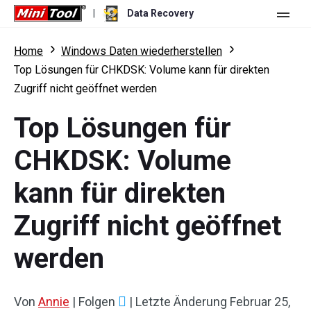
|
Data Recovery
Shop
Home
Windows Daten wiederherstellen
Top Lösungen für CHKDSK: Volume kann für direkten
Für Persönlich
Zugriff nicht geöffnet werden
Für Unternehmen
Data Recovery Free
Top Lösungen für
Funktionen
Data Recovery Pro
CHKDSK: Volume
Ressource
Data Recovery Bootable
Was ist neu
kann für direkten
Free Edition:
Herunterladen
Vergleich
Benutzerhandbuch
Zugriff nicht geöffnet
Trial Edition:
Herunterladen
Datenwiederherstellung für Windows
werden
Wiederherstellung für Festplatten
Von
Annie
|
Folgen
|
Letzte Änderung
Februar 25,
Wiederherstellung für Flash-Laufwerke