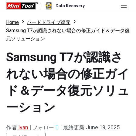
|
Data Recovery
ストア
Home
ハードドライブ復元
Samsung T7が認識されない場合の修正ガイド＆データ復
個人ユーザー向け
元ソリューション
ビジネスユーザー向け
Data Recovery Free
Samsung T7が認識さ
機能
Data Recovery Pro
れない場合の修正ガイ
リソース
Data Recovery Bootable
更新履歴
ド＆データ復元ソリュ
無料版
ダウンロード
バージョン比較
ユーザーマニュアル
トライアル版
ダウンロード
ーション
Windowsデータ復元
ハードドライブ復元
作者
Ivan
|
フォロー
|
最終更新
June 19, 2025
USBメモリ復元