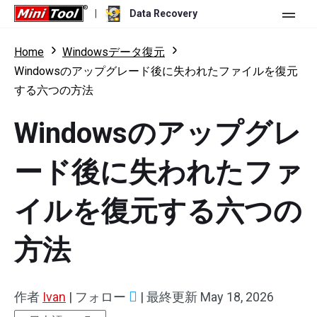
|
Data Recovery
ストア
Home
Windowsデータ復元
Windowsのアップグレード後に失われたファイルを復元
個人ユーザー向け
する六つの方法
ビジネスユーザー向け
Data Recovery Free
Windowsのアップグレ
機能
Data Recovery Pro
ード後に失われたファ
リソース
Data Recovery Bootable
更新履歴
イルを復元する六つの
無料版
ダウンロード
バージョン比較
ユーザーマニュアル
トライアル版
ダウンロード
方法
Windowsデータ復元
ハードドライブ復元
作者
Ivan
|
フォロー
|
最終更新
May 18, 2026
USBメモリ復元