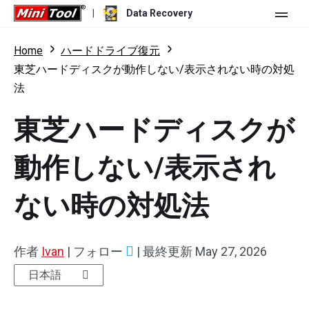
|
Data Recovery
ストア
Home
ハードドライブ復元
東芝ハードディスクが動作しない/表示されない時の対処
個人ユーザー向け
法
ビジネスユーザー向け
Data Recovery Free
東芝ハードディスクが
機能
Data Recovery Pro
動作しない/表示され
リソース
Data Recovery Bootable
更新履歴
ない時の対処法
無料版
ダウンロード
バージョン比較
ユーザーマニュアル
トライアル版
ダウンロード
Windowsデータ復元
作者
Ivan
|
フォロー
|
最終更新
May 27, 2026
ハードドライブ復元
日本語
USBメモリ復元